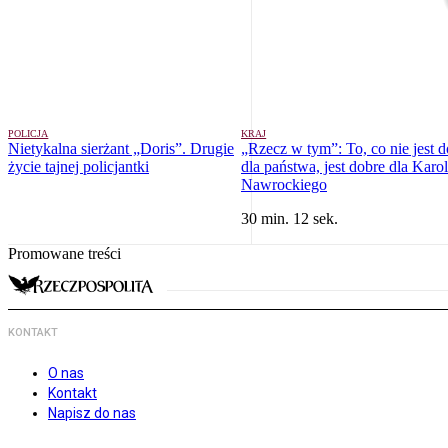
POLICJA
KRAJ
Nietykalna sierżant „Doris”. Drugie
„Rzecz w tym”: To, co nie jest 
życie tajnej policjantki
dla państwa, jest dobre dla Karo
Nawrockiego
30 min. 12 sek.
Promowane treści
KONTAKT
O nas
Kontakt
Napisz do nas