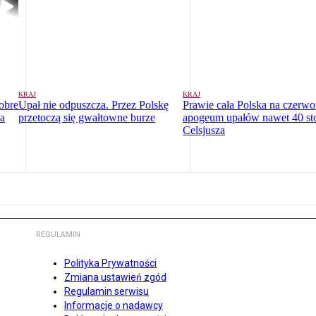
KRAJ
KRAJ
dobre
Upał nie odpuszcza. Przez Polskę
Prawie cała Polska na czerw
la
przetoczą się gwałtowne burze
apogeum upałów nawet 40 st
Celsjusza
REGULAMIN
Polityka Prywatności
Zmiana ustawień zgód
Regulamin serwisu
Informacje o nadawcy