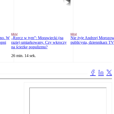
KRAJ
KRAJ
ono. W
„Rzecz w tym”: Morawiecki (na
Nie żyje Andrzej Morozow
opni
razie) umiarkowany. Czy wkroczy
publicysta, dziennikarz 
na ścieżkę populizmu?
26 min. 14 sek.