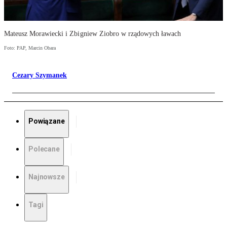
Mateusz Morawiecki i Zbigniew Ziobro w rządowych ławach
Foto: PAP, Marcin Obara
Cezary Szymanek
Powiązane
Polecane
Najnowsze
Tagi