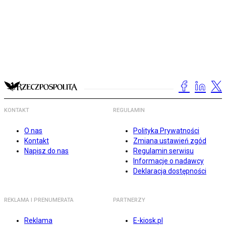
KONTAKT
REGULAMIN
O nas
Polityka Prywatności
Kontakt
Zmiana ustawień zgód
Napisz do nas
Regulamin serwisu
Informacje o nadawcy
Deklaracja dostępności
REKLAMA I PRENUMERATA
PARTNERZY
Reklama
E-kiosk.pl