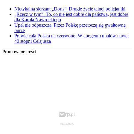
Nietykalna sierżant „Doris”. Drugie życie tajnej policjantki
„Rzecz w tym”: To, co nie jest dobre dla państwa, jest dobre
dla Karola Nawrockiego
Upał nie odpuszcza. Przez Polskę przetoczą się gwałtowne
burze
Prawie cała Polska na czerwono. W apogeum upałów nawet
40 stopni Celsjusza
Promowane treści