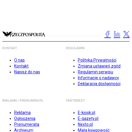
KONTAKT
REGULAMIN
O nas
Polityka Prywatności
Kontakt
Zmiana ustawień zgód
Napisz do nas
Regulamin serwisu
Informacje o nadawcy
Deklaracja dostępności
REKLAMA I PRENUMERATA
PARTNERZY
Reklama
E-kiosk.pl
Ogłoszenia
E-gazety.pl
Prenumerata
Nexto.pl
Archiwum
Mała księgowość