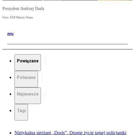
Prezydent Andrzej Duda
Foto: PAP/Marcin Obara
zew
Powiązane
Polecane
Najnowsze
Tagi
Nietykalna sierżant „Doris”. Drugie życie tajnej policjantki