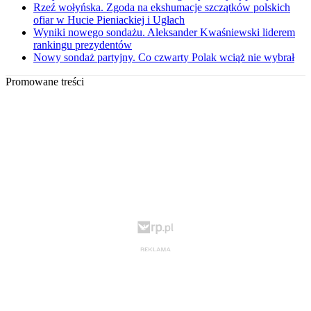
Rzeź wołyńska. Zgoda na ekshumacje szczątków polskich
ofiar w Hucie Pieniackiej i Ugłach
Wyniki nowego sondażu. Aleksander Kwaśniewski liderem
rankingu prezydentów
Nowy sondaż partyjny. Co czwarty Polak wciąż nie wybrał
Promowane treści