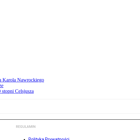
dla Karola Nawrockiego
ze
stopni Celsjusza
REGULAMIN
Polityka Prywatności