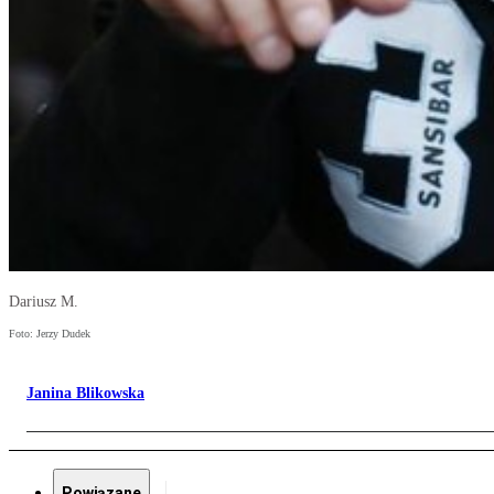
Dariusz M.
Foto: Jerzy Dudek
Janina Blikowska
Powiązane