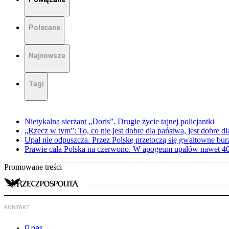
Polecane
Najnowsze
Tagi
Nietykalna sierżant „Doris”. Drugie życie tajnej policjantki
„Rzecz w tym”: To, co nie jest dobre dla państwa, jest dobre 
Upał nie odpuszcza. Przez Polskę przetoczą się gwałtowne bur
Prawie cała Polska na czerwono. W apogeum upałów nawet 40 
Promowane treści
KONTAKT
O nas