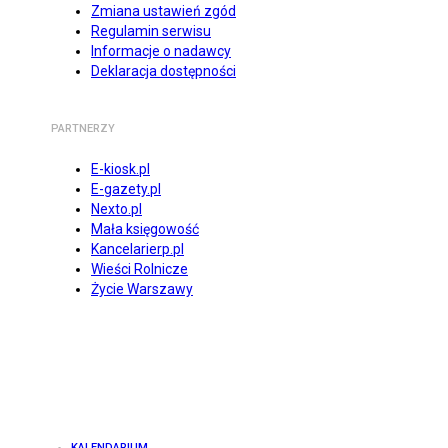
Zmiana ustawień zgód
Regulamin serwisu
Informacje o nadawcy
Deklaracja dostępności
PARTNERZY
E-kiosk.pl
E-gazety.pl
Nexto.pl
Mała księgowość
Kancelarierp.pl
Wieści Rolnicze
Życie Warszawy
KALENDARIUM