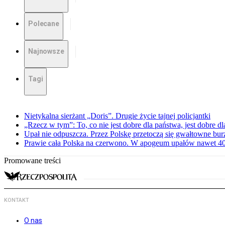
Polecane
Najnowsze
Tagi
Nietykalna sierżant „Doris”. Drugie życie tajnej policjantki
„Rzecz w tym”: To, co nie jest dobre dla państwa, jest dobre 
Upał nie odpuszcza. Przez Polskę przetoczą się gwałtowne bur
Prawie cała Polska na czerwono. W apogeum upałów nawet 40 
Promowane treści
KONTAKT
O nas