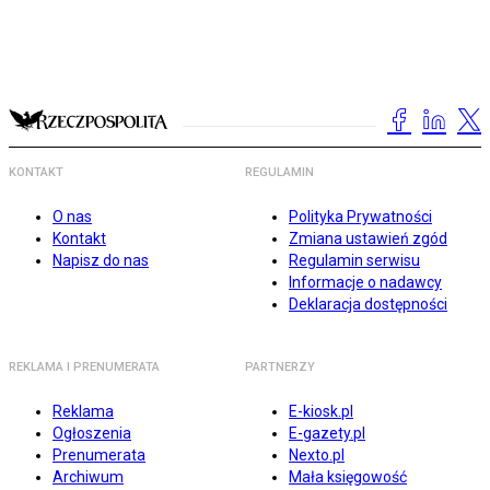
KONTAKT
REGULAMIN
O nas
Polityka Prywatności
Kontakt
Zmiana ustawień zgód
Napisz do nas
Regulamin serwisu
Informacje o nadawcy
Deklaracja dostępności
REKLAMA I PRENUMERATA
PARTNERZY
Reklama
E-kiosk.pl
Ogłoszenia
E-gazety.pl
Prenumerata
Nexto.pl
Archiwum
Mała księgowość