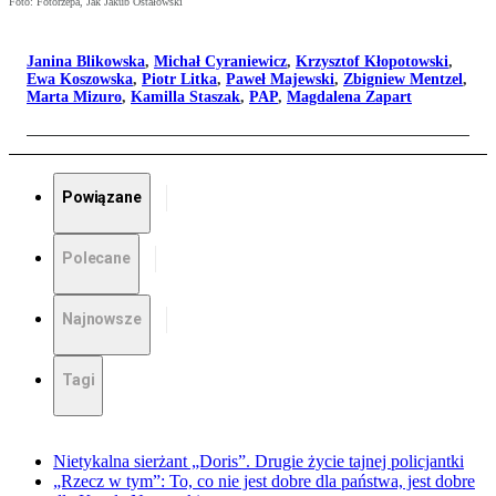
Foto: Fotorzepa, Jak Jakub Ostałowski
Janina Blikowska
,
Michał Cyraniewicz
,
Krzysztof Kłopotowski
,
Ewa Koszowska
,
Piotr Litka
,
Paweł Majewski
,
Zbigniew Mentzel
,
Marta Mizuro
,
Kamilla Staszak
,
PAP
,
Magdalena Zapart
Powiązane
Polecane
Najnowsze
Tagi
Nietykalna sierżant „Doris”. Drugie życie tajnej policjantki
„Rzecz w tym”: To, co nie jest dobre dla państwa, jest dobre