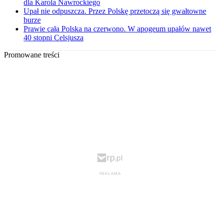
dla Karola Nawrockiego
Upał nie odpuszcza. Przez Polskę przetoczą się gwałtowne
burze
Prawie cała Polska na czerwono. W apogeum upałów nawet
40 stopni Celsjusza
Promowane treści