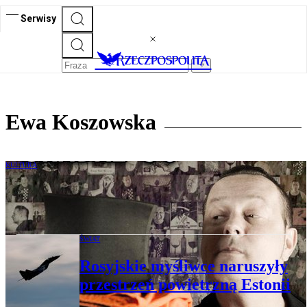
Serwisy
Ewa Koszowska
KULTURA
Grabaż wydaje płytę i wraca z
koncertami
ŚWIAT
Rosyjskie myśliwce naruszyły
przestrzeń powietrzną Estonii