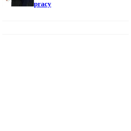
pracy
TENIS
Turniej WTA w Montrealu -
A.Radwańska pierwszy raz w
finale
SPORT
Rafał Majka wygrywa Tour de
Pologne
KULTURA
Mela Koteluk zapowiada