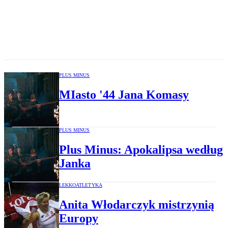
PLUS MINUS
MIasto '44 Jana Komasy
PLUS MINUS
Plus Minus: Apokalipsa według
Janka
LEKKOATLETYKA
Anita Włodarczyk mistrzynią
Europy