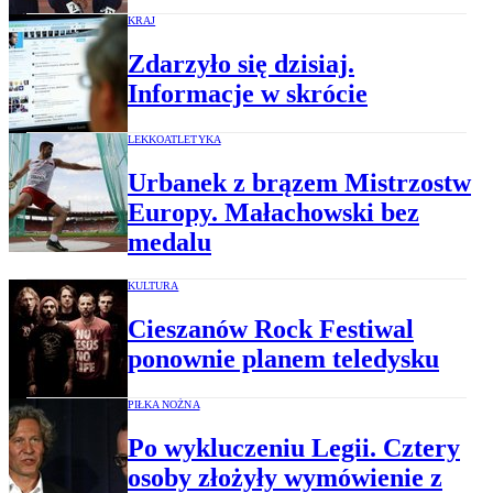
KRAJ
Zdarzyło się dzisiaj.
Informacje w skrócie
LEKKOATLETYKA
Urbanek z brązem Mistrzostw
Europy. Małachowski bez
medalu
KULTURA
Cieszanów Rock Festiwal
ponownie planem teledysku
PIŁKA NOŻNA
Po wykluczeniu Legii. Cztery
osoby złożyły wymówienie z