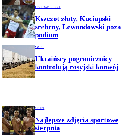
LEKKOATLETYKA
Kszczot złoty, Kuciapski
srebrny, Lewandowski poza
podium
ŚWIAT
Ukraińscy pogranicznicy
kontrolują rosyjski konwój
SPORT
Najlepsze zdjęcia sportowe
sierpnia