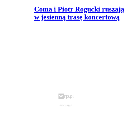
Coma i Piotr Rogucki ruszają
w jesienną trasę koncertową