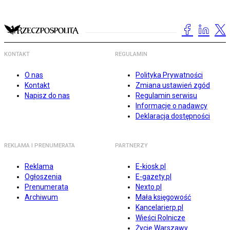
KONTAKT
REGULAMIN
O nas
Polityka Prywatności
Kontakt
Zmiana ustawień zgód
Napisz do nas
Regulamin serwisu
Informacje o nadawcy
Deklaracja dostępności
REKLAMA I PRENUMERATA
PARTNERZY
Reklama
E-kiosk.pl
Ogłoszenia
E-gazety.pl
Prenumerata
Nexto.pl
Archiwum
Mała księgowość
Kancelarierp.pl
Wieści Rolnicze
Życie Warszawy