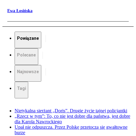
Ewa Łosińska
Powiązane
Polecane
Najnowsze
Tagi
Nietykalna sierżant „Doris”. Drugie życie tajnej policjantki
„Rzecz w tym”: To, co nie jest dobre dla państwa, jest dobre
dla Karola Nawrockiego
Upał nie odpuszcza. Przez Polskę przetoczą się gwałtowne
burze