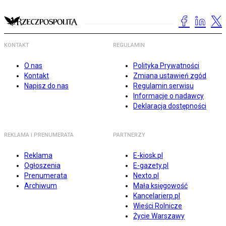
KONTAKT
REGULAMIN
O nas
Polityka Prywatności
Kontakt
Zmiana ustawień zgód
Napisz do nas
Regulamin serwisu
Informacje o nadawcy
Deklaracja dostępności
REKLAMA I PRENUMERATA
PARTNERZY
Reklama
E-kiosk.pl
Ogłoszenia
E-gazety.pl
Prenumerata
Nexto.pl
Archiwum
Mała księgowość
Kancelarierp.pl
Wieści Rolnicze
Życie Warszawy