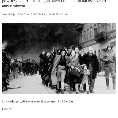
powstrzymać Holokaust", ale nawet on nie uniknął oskarżeń o
antysemityzm.
Aktualizacja:
19.04.2014 19:06
Publikacja:
18.04.2014 01:01
Likwidacja getta warszawskiego maj 1943 roku
Foto: AFP