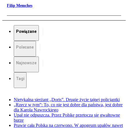
Filip Memches
Powiązane
Polecane
Najnowsze
Tagi
Nietykalna sierżant „Doris”. Drugie życie tajnej policjantki
„Rzecz w tym”: To, co nie jest dobre dla państwa, jest dobre
dla Karola Nawrockiego
Upał nie odpuszcza. Przez Polskę przetoczą się gwałtowne
burze
Prawie cała Polska na czerwono. W apogeum upałów nawet