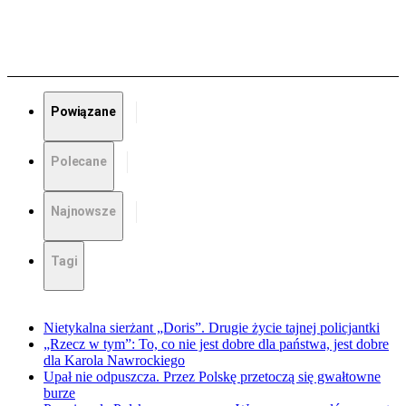
Powiązane
Polecane
Najnowsze
Tagi
Nietykalna sierżant „Doris”. Drugie życie tajnej policjantki
„Rzecz w tym”: To, co nie jest dobre dla państwa, jest dobre
dla Karola Nawrockiego
Upał nie odpuszcza. Przez Polskę przetoczą się gwałtowne
burze