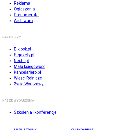
Reklama
Ogłoszenia
Prenumerata
Archiwum
PARTNERZY
E-kiosk.pl
E-gazety.pl
Nexto.pl
Mała księgowość
Kancelarierp.pl
Wieści Rolnicze
Życie Warszawy
NASZE WYDARZENIA
Szkolenia i konferencje
MAPA STRONY
KALENDARIUM