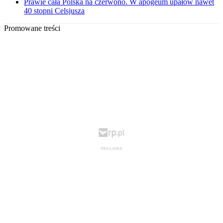
Prawie cała Polska na czerwono. W apogeum upałów nawet
40 stopni Celsjusza
Promowane treści