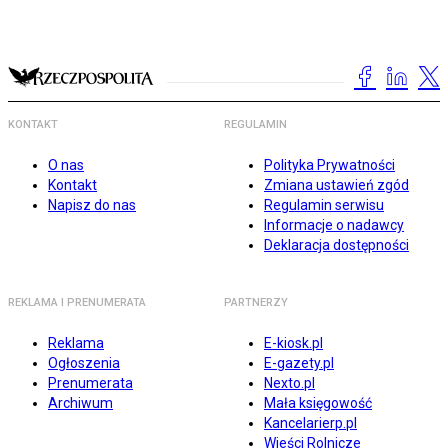
KONTAKT
REGULAMIN
O nas
Polityka Prywatności
Kontakt
Zmiana ustawień zgód
Napisz do nas
Regulamin serwisu
Informacje o nadawcy
Deklaracja dostępności
REKLAMA I PRENUMERATA
PARTNERZY
Reklama
E-kiosk.pl
Ogłoszenia
E-gazety.pl
Prenumerata
Nexto.pl
Archiwum
Mała księgowość
Kancelarierp.pl
Wieści Rolnicze