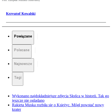
Foto: European Southern Observatory
Krzysztof Kowalski
Powiązane
Polecane
Najnowsze
Tagi
Wykonano najdokładniejsze zdjęcia Słońca w historii. Tak go
jeszcze nie oglądano
Rakieta Muska rozbiła się o Księżyc. Mógł powstać nowy
krater