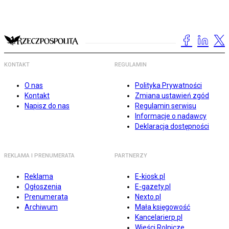
KONTAKT
REGULAMIN
O nas
Polityka Prywatności
Kontakt
Zmiana ustawień zgód
Napisz do nas
Regulamin serwisu
Informacje o nadawcy
Deklaracja dostępności
REKLAMA I PRENUMERATA
PARTNERZY
Reklama
E-kiosk.pl
Ogłoszenia
E-gazety.pl
Prenumerata
Nexto.pl
Archiwum
Mała księgowość
Kancelarierp.pl
Wieści Rolnicze