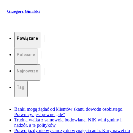
Grzegorz Ginalski
Powiązane
Polecane
Najnowsze
Tagi
Banki mogą żądać od klientów skanu dowodu osobistego.
Prawnicy: jest pewne „ale”
Trudna walka z samowolą budowlaną. NIK wini gminy i
nadzór, a te polityków
Prawo jazdy nie wystarczy do wynajęcia auta. Kary nawet do