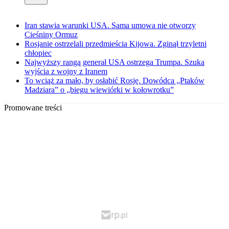
Iran stawia warunki USA. Sama umowa nie otworzy
Cieśniny Ormuz
Rosjanie ostrzelali przedmieścia Kijowa. Zginął trzyletni
chłopiec
Najwyższy rangą generał USA ostrzega Trumpa. Szuka
wyjścia z wojny z Iranem
To wciąż za mało, by osłabić Rosję. Dowódca „Ptaków
Madziara” o „biegu wiewiórki w kołowrotku”
Promowane treści