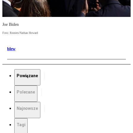
Joe Biden
Foto: Reuters/Nathan Howard
blew
Powiązane
Polecane
Najnowsze
Tagi