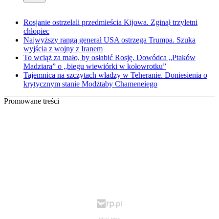
Rosjanie ostrzelali przedmieścia Kijowa. Zginął trzyletni
chłopiec
Najwyższy rangą generał USA ostrzega Trumpa. Szuka
wyjścia z wojny z Iranem
To wciąż za mało, by osłabić Rosję. Dowódca „Ptaków
Madziara” o „biegu wiewiórki w kołowrotku”
Tajemnica na szczytach władzy w Teheranie. Doniesienia o
krytycznym stanie Modżtaby Chameneiego
Promowane treści