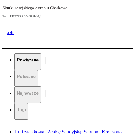
Skutki rosyjskiego ostrzału Charkowa
Foto: REUTERS/Vitalii Hnidyi
arb
Powiązane
Polecane
Najnowsze
Tagi
Huti zaatakowali Arabię Saudyjską. Są ranni. Królestwo