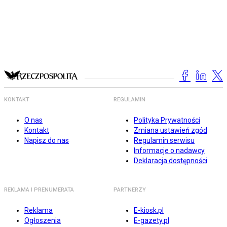
KONTAKT
REGULAMIN
O nas
Polityka Prywatności
Kontakt
Zmiana ustawień zgód
Napisz do nas
Regulamin serwisu
Informacje o nadawcy
Deklaracja dostępności
REKLAMA I PRENUMERATA
PARTNERZY
Reklama
E-kiosk.pl
Ogłoszenia
E-gazety.pl