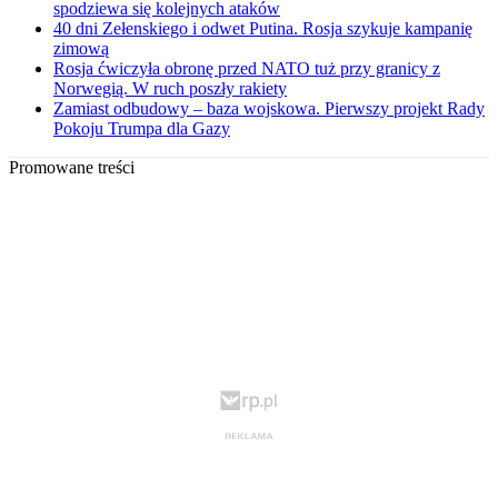
spodziewa się kolejnych ataków
40 dni Zełenskiego i odwet Putina. Rosja szykuje kampanię
zimową
Rosja ćwiczyła obronę przed NATO tuż przy granicy z
Norwegią. W ruch poszły rakiety
Zamiast odbudowy – baza wojskowa. Pierwszy projekt Rady
Pokoju Trumpa dla Gazy
Promowane treści