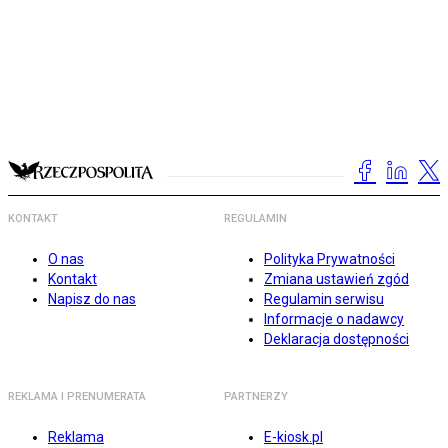
KONTAKT
REGULAMIN
O nas
Polityka Prywatności
Kontakt
Zmiana ustawień zgód
Napisz do nas
Regulamin serwisu
Informacje o nadawcy
Deklaracja dostępności
REKLAMA I PRENUMERATA
PARTNERZY
Reklama
E-kiosk.pl