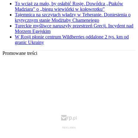
To wciąż za mało, by osłabić Rosję. Dowódca „Ptaków
Madziara” o „biegu wiewiórki w kołowrotku”
Tajemnica na szczytach władzy w Teheranie. Doniesienia o
krytycznym stanie Modżtaby Chameneiego
Tureckie myśliwce naruszyły przestrzeń Grecji. Incydent nad
Morzem Egejskim
W Rosji płonie centrum Wildberries oddalone 2 tys. km od
granic Ukrainy
Promowane treści