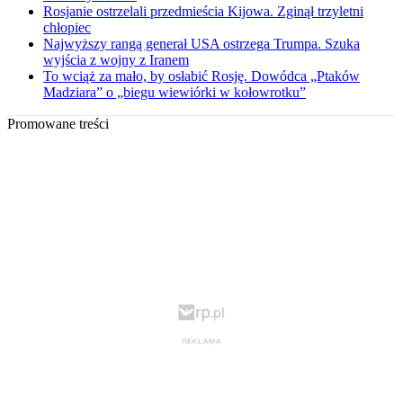
Rosjanie ostrzelali przedmieścia Kijowa. Zginął trzyletni
chłopiec
Najwyższy rangą generał USA ostrzega Trumpa. Szuka
wyjścia z wojny z Iranem
To wciąż za mało, by osłabić Rosję. Dowódca „Ptaków
Madziara” o „biegu wiewiórki w kołowrotku”
Promowane treści