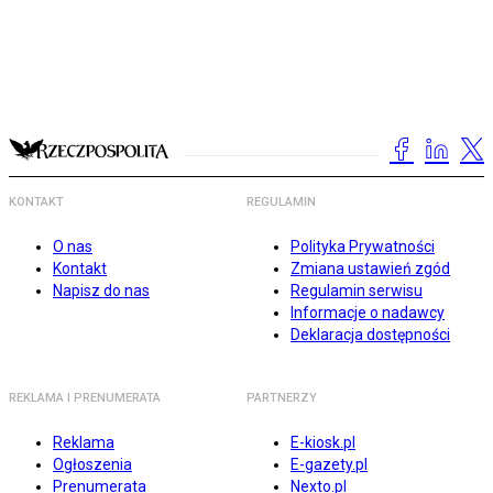
KONTAKT
REGULAMIN
O nas
Polityka Prywatności
Kontakt
Zmiana ustawień zgód
Napisz do nas
Regulamin serwisu
Informacje o nadawcy
Deklaracja dostępności
REKLAMA I PRENUMERATA
PARTNERZY
Reklama
E-kiosk.pl
Ogłoszenia
E-gazety.pl
Prenumerata
Nexto.pl