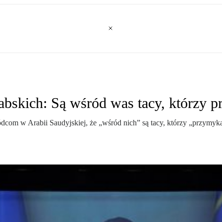
abskich: Są wśród was tacy, którzy p
om w Arabii Saudyjskiej, że „wśród nich” są tacy, którzy „przymyka