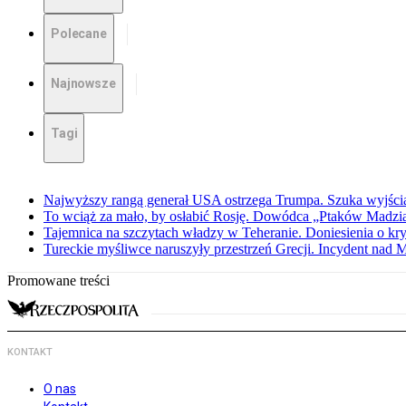
Polecane
Najnowsze
Tagi
Najwyższy rangą generał USA ostrzega Trumpa. Szuka wyjści
To wciąż za mało, by osłabić Rosję. Dowódca „Ptaków Madzia
Tajemnica na szczytach władzy w Teheranie. Doniesienia o k
Tureckie myśliwce naruszyły przestrzeń Grecji. Incydent nad
Promowane treści
KONTAKT
O nas