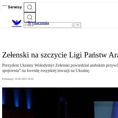
Serwisy
Wydarzenia
Zełenski na szczycie Ligi Państw Ar
Prezydent Ukrainy Wołodymyr Zełenski powiedział arabskim przywódc
spojrzenia” na kwestię rosyjskiej inwazji na Ukrainę.
Publikacja:
19.05.2023 16:02