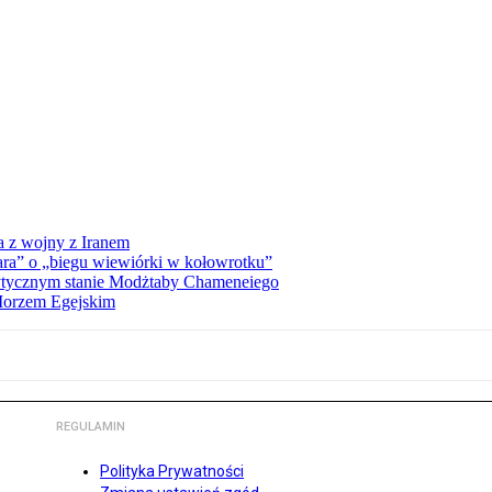
a z wojny z Iranem
ra” o „biegu wiewiórki w kołowrotku”
rytycznym stanie Modżtaby Chameneiego
 Morzem Egejskim
REGULAMIN
Polityka Prywatności