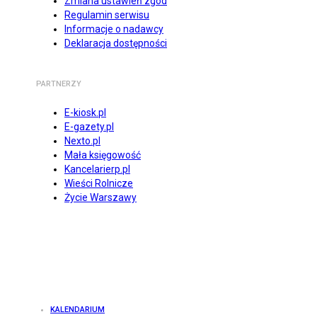
Zmiana ustawień zgód
Regulamin serwisu
Informacje o nadawcy
Deklaracja dostępności
PARTNERZY
E-kiosk.pl
E-gazety.pl
Nexto.pl
Mała księgowość
Kancelarierp.pl
Wieści Rolnicze
Życie Warszawy
KALENDARIUM