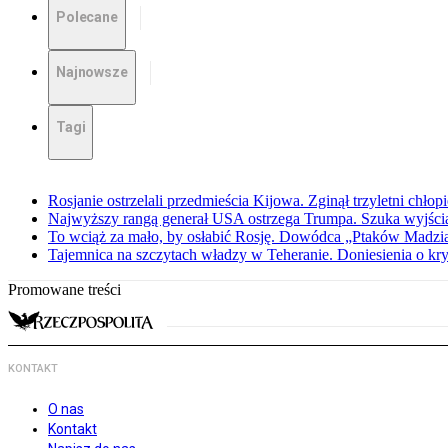
Polecane
Najnowsze
Tagi
Rosjanie ostrzelali przedmieścia Kijowa. Zginął trzyletni chłop
Najwyższy rangą generał USA ostrzega Trumpa. Szuka wyjści
To wciąż za mało, by osłabić Rosję. Dowódca „Ptaków Madzia
Tajemnica na szczytach władzy w Teheranie. Doniesienia o k
Promowane treści
KONTAKT
O nas
Kontakt