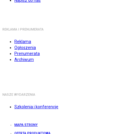
Napisz do nas
REKLAMA I PRENUMERATA
Reklama
Ogłoszenia
Prenumerata
Archiwum
NASZE WYDARZENIA
Szkolenia i konferencje
MAPA STRONY
OFERTA PRODUKTOWA