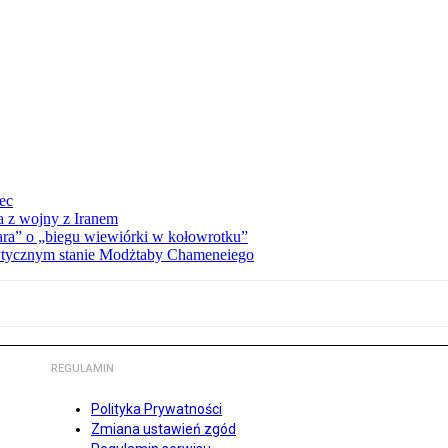
iec
a z wojny z Iranem
ra” o „biegu wiewiórki w kołowrotku”
rytycznym stanie Modżtaby Chameneiego
REGULAMIN
Polityka Prywatności
Zmiana ustawień zgód