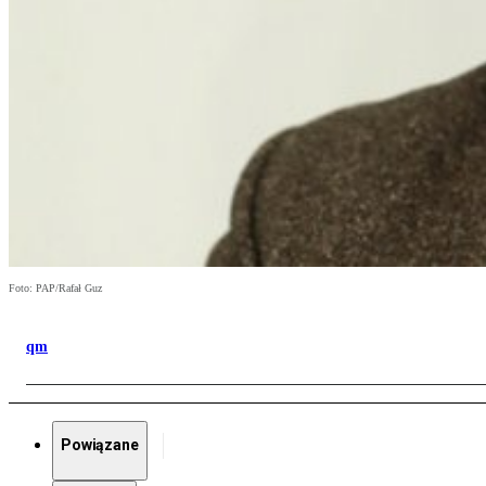
Foto: PAP/Rafał Guz
qm
Powiązane