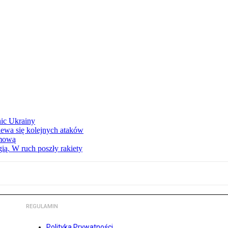
nic Ukrainy
iewa się kolejnych ataków
imową
ą. W ruch poszły rakiety
REGULAMIN
Polityka Prywatności