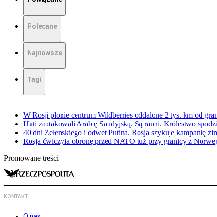
Polecane
Najnowsze
Tagi
W Rosji płonie centrum Wildberries oddalone 2 tys. km od gra
Huti zaatakowali Arabię Saudyjską. Są ranni. Królestwo spodz
40 dni Zełenskiego i odwet Putina. Rosja szykuje kampanię z
Rosja ćwiczyła obronę przed NATO tuż przy granicy z Norwegi
Promowane treści
KONTAKT
O nas