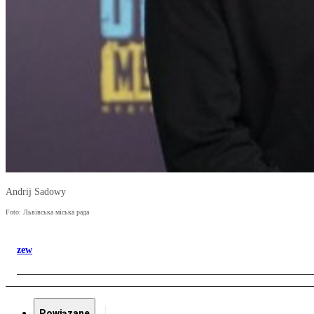
Andrij Sadowy
Foto: Львівська міська рада
zew
Powiązane