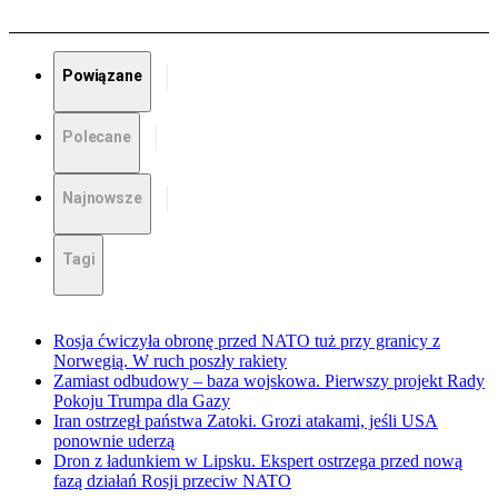
Powiązane
Polecane
Najnowsze
Tagi
Rosja ćwiczyła obronę przed NATO tuż przy granicy z
Norwegią. W ruch poszły rakiety
Zamiast odbudowy – baza wojskowa. Pierwszy projekt Rady
Pokoju Trumpa dla Gazy
Iran ostrzegł państwa Zatoki. Grozi atakami, jeśli USA
ponownie uderzą
Dron z ładunkiem w Lipsku. Ekspert ostrzega przed nową
fazą działań Rosji przeciw NATO