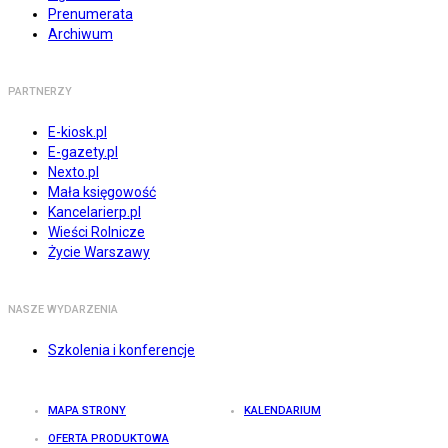
Prenumerata
Archiwum
PARTNERZY
E-kiosk.pl
E-gazety.pl
Nexto.pl
Mała księgowość
Kancelarierp.pl
Wieści Rolnicze
Życie Warszawy
NASZE WYDARZENIA
Szkolenia i konferencje
MAPA STRONY
KALENDARIUM
OFERTA PRODUKTOWA