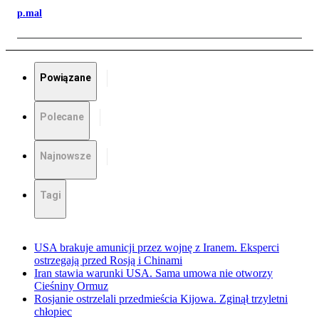
p.mal
Powiązane
Polecane
Najnowsze
Tagi
USA brakuje amunicji przez wojnę z Iranem. Eksperci
ostrzegają przed Rosją i Chinami
Iran stawia warunki USA. Sama umowa nie otworzy
Cieśniny Ormuz
Rosjanie ostrzelali przedmieścia Kijowa. Zginął trzyletni
chłopiec