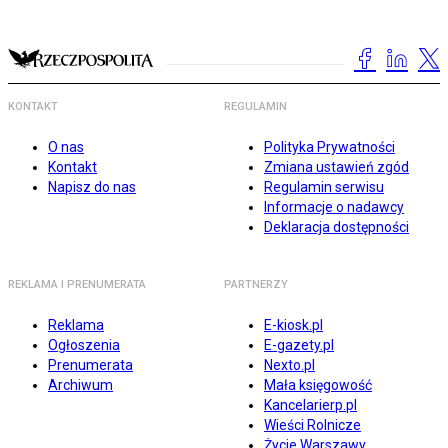
KONTAKT
REGULAMIN
O nas
Polityka Prywatności
Kontakt
Zmiana ustawień zgód
Napisz do nas
Regulamin serwisu
Informacje o nadawcy
Deklaracja dostępności
REKLAMA I PRENUMERATA
PARTNERZY
Reklama
E-kiosk.pl
Ogłoszenia
E-gazety.pl
Prenumerata
Nexto.pl
Archiwum
Mała księgowość
Kancelarierp.pl
Wieści Rolnicze
Życie Warszawy