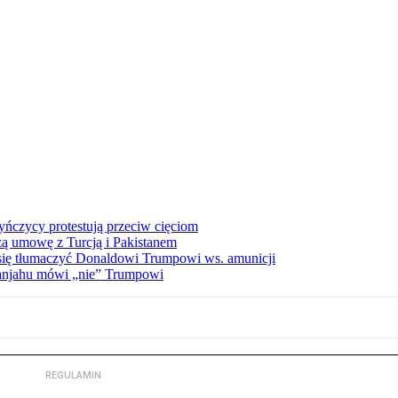
ńczycy protestują przeciw cięciom
ą umowę z Turcją i Pakistanem
a się tłumaczyć Donaldowi Trumpowi ws. amunicji
tanjahu mówi „nie” Trumpowi
REGULAMIN