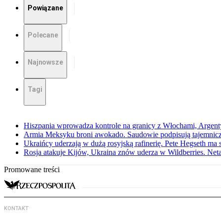
Powiązane
Polecane
Najnowsze
Tagi
Hiszpania wprowadza kontrole na granicy z Włochami, Argenty
Armia Meksyku broni awokado. Saudowie podpisują tajemnicz
Ukraińcy uderzają w dużą rosyjską rafinerię. Pete Hegseth m
Rosja atakuje Kijów, Ukraina znów uderza w Wildberries. Ne
Promowane treści
KONTAKT