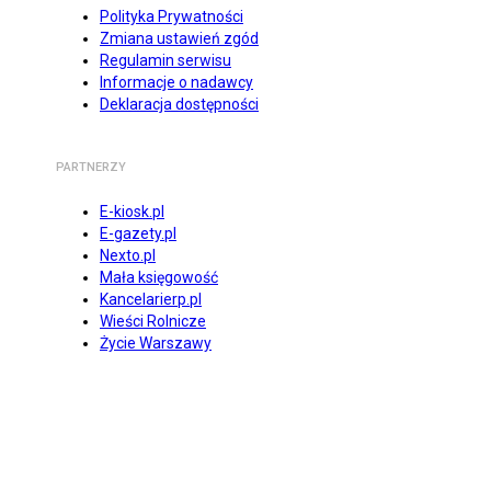
Polityka Prywatności
Zmiana ustawień zgód
Regulamin serwisu
Informacje o nadawcy
Deklaracja dostępności
PARTNERZY
E-kiosk.pl
E-gazety.pl
Nexto.pl
Mała księgowość
Kancelarierp.pl
Wieści Rolnicze
Życie Warszawy