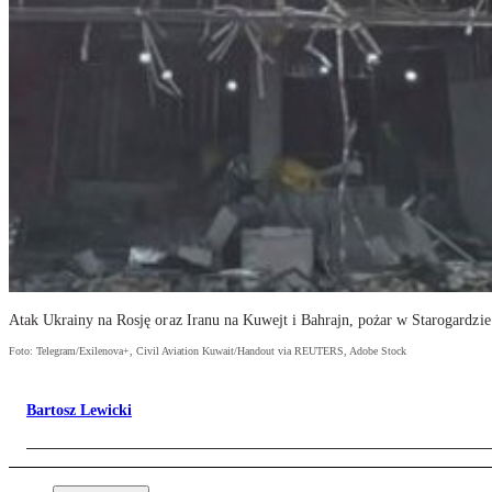
Atak Ukrainy na Rosję oraz Iranu na Kuwejt i Bahrajn, pożar w Starogardzi
Foto: Telegram/Exilenova+, Civil Aviation Kuwait/Handout via REUTERS, Adobe Stock
Bartosz Lewicki