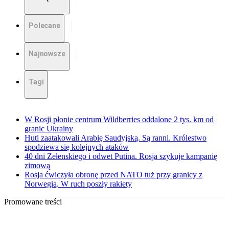
Polecane
Najnowsze
Tagi
W Rosji płonie centrum Wildberries oddalone 2 tys. km od
granic Ukrainy
Huti zaatakowali Arabię Saudyjską. Są ranni. Królestwo
spodziewa się kolejnych ataków
40 dni Zełenskiego i odwet Putina. Rosja szykuje kampanię
zimową
Rosja ćwiczyła obronę przed NATO tuż przy granicy z
Norwegią. W ruch poszły rakiety
Promowane treści