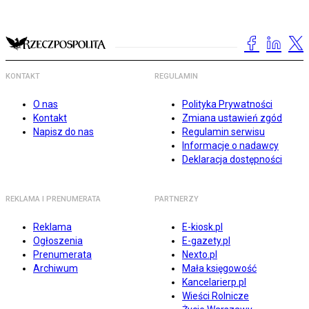
KONTAKT
REGULAMIN
O nas
Polityka Prywatności
Kontakt
Zmiana ustawień zgód
Napisz do nas
Regulamin serwisu
Informacje o nadawcy
Deklaracja dostępności
REKLAMA I PRENUMERATA
PARTNERZY
Reklama
E-kiosk.pl
Ogłoszenia
E-gazety.pl
Prenumerata
Nexto.pl
Archiwum
Mała księgowość
Kancelarierp.pl
Wieści Rolnicze