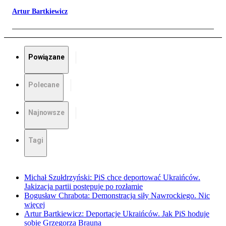
Artur Bartkiewicz
Powiązane
Polecane
Najnowsze
Tagi
Michał Szułdrzyński: PiS chce deportować Ukraińców.
Jakizacja partii postępuje po rozłamie
Bogusław Chrabota: Demonstracja siły Nawrockiego. Nic
więcej
Artur Bartkiewicz: Deportacje Ukraińców. Jak PiS hoduje
sobie Grzegorza Brauna