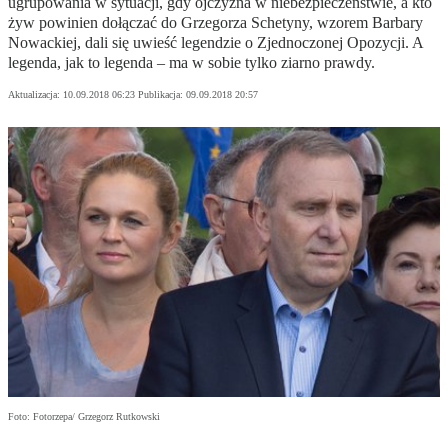
ugrupowania w sytuacji, gdy ojczyzna w niebezpieczeństwie, a kto
żyw powinien dołączać do Grzegorza Schetyny, wzorem Barbary
Nowackiej, dali się uwieść legendzie o Zjednoczonej Opozycji. A
legenda, jak to legenda – ma w sobie tylko ziarno prawdy.
Aktualizacja:
10.09.2018 06:23
Publikacja:
09.09.2018 20:57
Foto: Fotorzepa/ Grzegorz Rutkowski