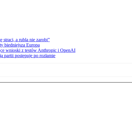
straci, a rubla nie zarobi”
ty biedniejsza Europa
ce wnioski z testów Anthropic i OpenAI
 partii postępuje po rozłamie