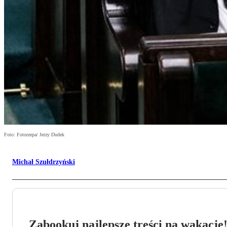
Foto: Fotorzepa/ Jerzy Dudek
Michał Szułdrzyński
Zabookuj najlepsze treści na wakacje