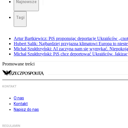
Najnowsze
Tagi
Artur Bartkiewicz: PiS proponując deportacje Ukraińców „cnotę 
Hubert Salik: Najbardziej przyjazna klimatowi Europa to nieste
Michał Szułdrzyński: AI zaczyna nam się wymykać. Niepokoją
Michał Szułdrzyński: PiS chce deportować Ukraińców. Jakizacja
Promowane treści
KONTAKT
O nas
Kontakt
Napisz do nas
REGULAMIN