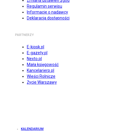
Zmiana ustawień zgód
Regulamin serwisu
Informacje o nadawcy
Deklaracja dostępności
PARTNERZY
E-kiosk.pl
E-gazety.pl
Nexto.pl
Mała księgowość
Kancelarierp.pl
Wieści Rolnicze
Życie Warszawy
KALENDARIUM