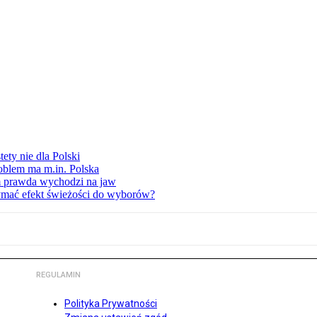
ety nie dla Polski
oblem ma m.in. Polska
am prawda wychodzi na jaw
ymać efekt świeżości do wyborów?
REGULAMIN
Polityka Prywatności