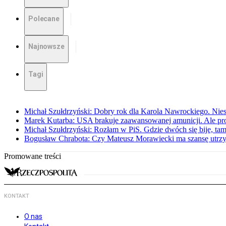
Polecane
Najnowsze
Tagi
Michał Szułdrzyński: Dobry rok dla Karola Nawrockiego. Niest
Marek Kutarba: USA brakuje zaawansowanej amunicji. Ale pr
Michał Szułdrzyński: Rozłam w PiS. Gdzie dwóch się bije, t
Bogusław Chrabota: Czy Mateusz Morawiecki ma szansę utrz
Promowane treści
KONTAKT
O nas