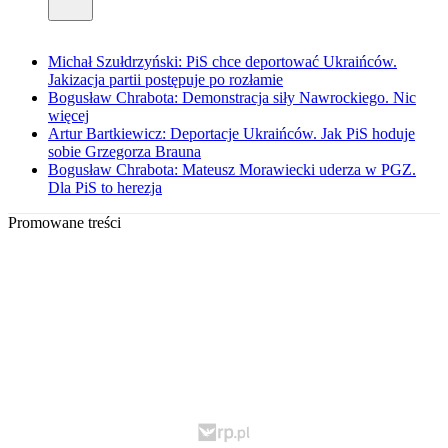
Michał Szułdrzyński: PiS chce deportować Ukraińców.
Jakizacja partii postępuje po rozłamie
Bogusław Chrabota: Demonstracja siły Nawrockiego. Nic
więcej
Artur Bartkiewicz: Deportacje Ukraińców. Jak PiS hoduje
sobie Grzegorza Brauna
Bogusław Chrabota: Mateusz Morawiecki uderza w PGZ.
Dla PiS to herezja
Promowane treści