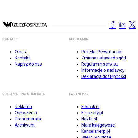
KONTAKT
REGULAMIN
O nas
Polityka Prywatności
Kontakt
Zmiana ustawień zgód
Napisz do nas
Regulamin serwisu
Informacje o nadawcy
Deklaracja dostępności
REKLAMA I PRENUMERATA
PARTNERZY
Reklama
E-kiosk.pl
Ogłoszenia
E-gazety.pl
Prenumerata
Nexto.pl
Archiwum
Mała księgowość
Kancelarierp.pl
Wieści Rolnicze