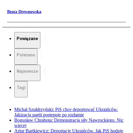
Beata Drewnowska
Powiązane
Polecane
Najnowsze
Tagi
Michał Szułdrzyński: PiS chce deportować Ukraińców.
Jakizacja partii postępuje po rozłamie
Bogusław Chrabota: Demonstracja siły Nawrockiego. Nic
więcej
Artur Bartkiewicz: Deportacje Ukraińców. Jak PiS hoduje