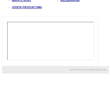
MAPA STRONY
KALENDARIUM
OFERTA PRODUKTOWA
© COPYRIGHT BY GREMI MEDIA SA