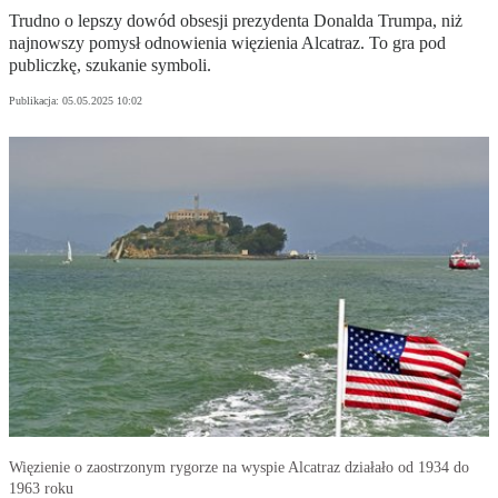
Trudno o lepszy dowód obsesji prezydenta Donalda Trumpa, niż
najnowszy pomysł odnowienia więzienia Alcatraz. To gra pod
publiczkę, szukanie symboli.
Publikacja:
05.05.2025 10:02
Więzienie o zaostrzonym rygorze na wyspie Alcatraz działało od 1934 do
1963 roku