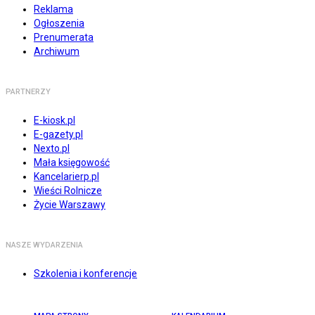
Reklama
Ogłoszenia
Prenumerata
Archiwum
PARTNERZY
E-kiosk.pl
E-gazety.pl
Nexto.pl
Mała księgowość
Kancelarierp.pl
Wieści Rolnicze
Życie Warszawy
NASZE WYDARZENIA
Szkolenia i konferencje