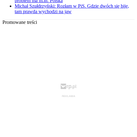
problem ma m.in. Polska
Michał Szułdrzyński: Rozłam w PiS. Gdzie dwóch się bije,
tam prawda wychodzi na jaw
Promowane treści