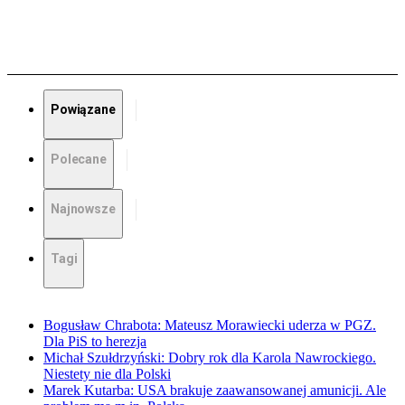
Powiązane
Polecane
Najnowsze
Tagi
Bogusław Chrabota: Mateusz Morawiecki uderza w PGZ.
Dla PiS to herezja
Michał Szułdrzyński: Dobry rok dla Karola Nawrockiego.
Niestety nie dla Polski
Marek Kutarba: USA brakuje zaawansowanej amunicji. Ale