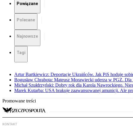
Powiązane
Polecane
Najnowsze
Tagi
Artur Bartkiewicz: Deportacje Ukraińców. Jak PiS hoduje sob
Bogusław Chrabota: Mateusz Morawiecki uderza w PGZ. Dla P
Michał Szułdrzyński: Dobry rok dla Karola Nawrockiego. Niest
Marek Kutarba: USA brakuje zaawansowanej amunicji. Ale pr
Promowane treści
KONTAKT