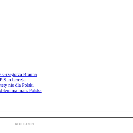
ie Grzegorza Brauna
iS to herezja
ety nie dla Polski
oblem ma m.in. Polska
REGULAMIN