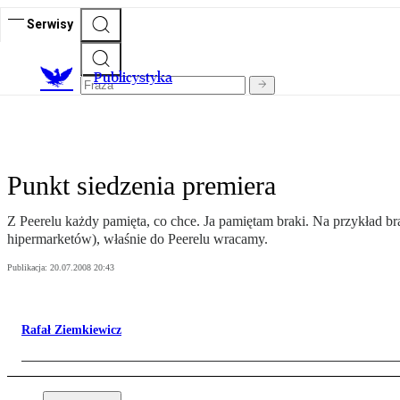
Serwisy
Publicystyka
Punkt siedzenia premiera
Z Peerelu każdy pamięta, co chce. Ja pamiętam braki. Na przykład b
hipermarketów), właśnie do Peerelu wracamy.
Publikacja:
20.07.2008 20:43
Rafał Ziemkiewicz