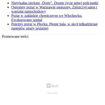
Nietykalna sierżant „Doris”. Drugie życie tajnej policjantki
Ogromny pożar w Warszawie ugaszony. Zniszczył salon i
warsztat samochodowy
Pożar w zakładzie chemicznym we Włocławku.
Ewakuowano szpital
Potężny pożar w Płocku. Płonie hala, w akcji kilkadziesiąt
zastępów straży pożarnej
Promowane treści