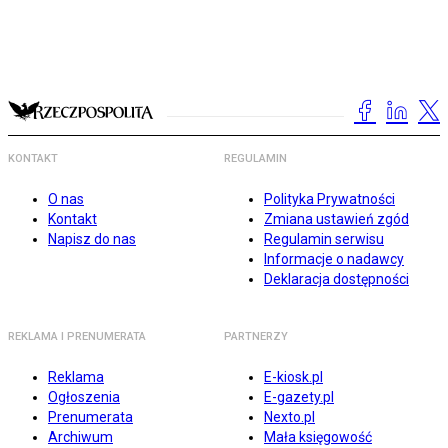
KONTAKT
REGULAMIN
O nas
Polityka Prywatności
Kontakt
Zmiana ustawień zgód
Napisz do nas
Regulamin serwisu
Informacje o nadawcy
Deklaracja dostępności
REKLAMA I PRENUMERATA
PARTNERZY
Reklama
E-kiosk.pl
Ogłoszenia
E-gazety.pl
Prenumerata
Nexto.pl
Archiwum
Mała księgowość