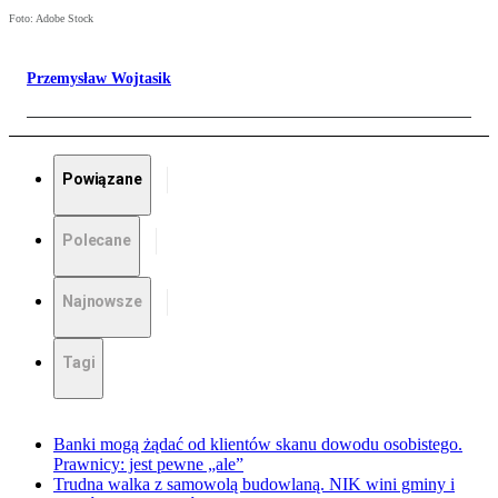
Foto: Adobe Stock
Przemysław Wojtasik
Powiązane
Polecane
Najnowsze
Tagi
Banki mogą żądać od klientów skanu dowodu osobistego.
Prawnicy: jest pewne „ale”
Trudna walka z samowolą budowlaną. NIK wini gminy i