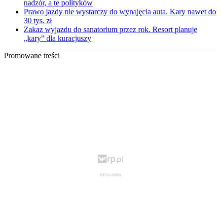
nadzór, a te polityków
Prawo jazdy nie wystarczy do wynajęcia auta. Kary nawet do
30 tys. zł
Zakaz wyjazdu do sanatorium przez rok. Resort planuje
„kary” dla kuracjuszy
Promowane treści