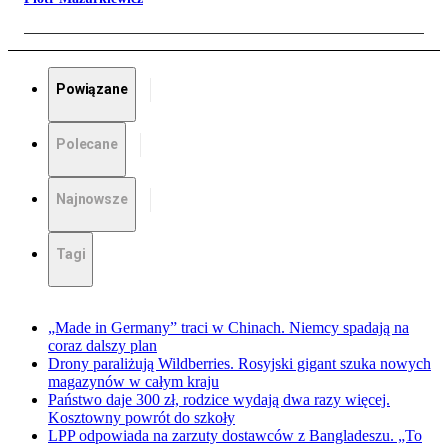
Powiązane
Polecane
Najnowsze
Tagi
„Made in Germany” traci w Chinach. Niemcy spadają na
coraz dalszy plan
Drony paraliżują Wildberries. Rosyjski gigant szuka nowych
magazynów w całym kraju
Państwo daje 300 zł, rodzice wydają dwa razy więcej.
Kosztowny powrót do szkoły
LPP odpowiada na zarzuty dostawców z Bangladeszu. „To