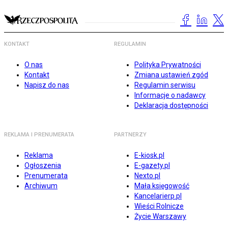
KONTAKT
REGULAMIN
O nas
Polityka Prywatności
Kontakt
Zmiana ustawień zgód
Napisz do nas
Regulamin serwisu
Informacje o nadawcy
Deklaracja dostępności
REKLAMA I PRENUMERATA
PARTNERZY
Reklama
E-kiosk.pl
Ogłoszenia
E-gazety.pl
Prenumerata
Nexto.pl
Archiwum
Mała księgowość
Kancelarierp.pl
Wieści Rolnicze
Życie Warszawy