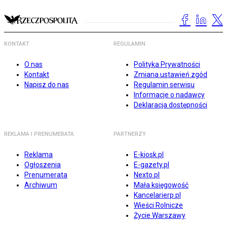
KONTAKT
REGULAMIN
O nas
Polityka Prywatności
Kontakt
Zmiana ustawień zgód
Napisz do nas
Regulamin serwisu
Informacje o nadawcy
Deklaracja dostępności
REKLAMA I PRENUMERATA
PARTNERZY
Reklama
E-kiosk.pl
Ogłoszenia
E-gazety.pl
Prenumerata
Nexto.pl
Archiwum
Mała księgowość
Kancelarierp.pl
Wieści Rolnicze
Życie Warszawy