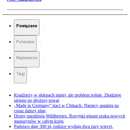
Powiązane
Polecane
Najnowsze
Tagi
Kradzieży w sklepach mniej, ale problem rośnie. Złodzieje
sięgają po droższy towar
„Made in Germany” traci w Chinach. Niemcy spadają na
coraz dalszy plan
Drony paraliżują Wildberries. Rosyjski gigant szuka nowych
magazynów w całym kraju
Państwo daje 300 zł, rodzice wydają dwa razy więcej.