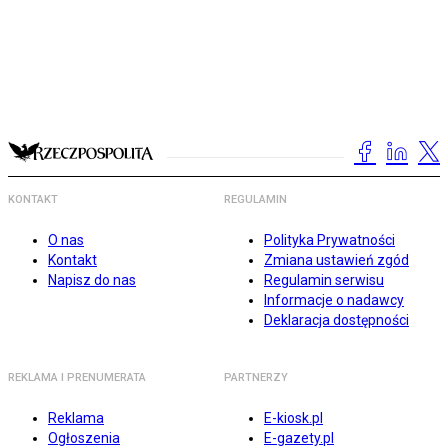
KONTAKT
REGULAMIN
O nas
Polityka Prywatności
Kontakt
Zmiana ustawień zgód
Napisz do nas
Regulamin serwisu
Informacje o nadawcy
Deklaracja dostępności
REKLAMA I PRENUMERATA
PARTNERZY
Reklama
E-kiosk.pl
Ogłoszenia
E-gazety.pl