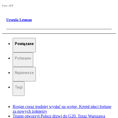
Foto: AFP
Urszula Lesman
Powiązane
Polecane
Najnowsze
Tagi
Rosjan coraz trudniej wysłać na wojnę. Kreml płaci fortunę
za nowych żołnierzy
Trump otworzył Polsce drzwi do G20. Teraz Warszawa