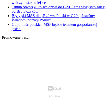
walczy o stałe miejsce
Trump otworzył Polsce drzwi do G20. Teraz wszystko zależy
od Brytyjczyków
Brytyjski MSZ dla „Rz” ws. Polski w G20: „Jesteśmy
świadomi pozycji Polski”
Odporność polskich MŚP będzie tematem gospodarczej
jesieni
Promowane treści