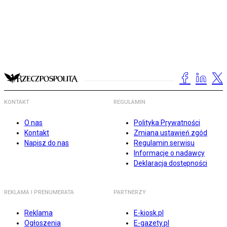
KONTAKT
REGULAMIN
O nas
Polityka Prywatności
Kontakt
Zmiana ustawień zgód
Napisz do nas
Regulamin serwisu
Informacje o nadawcy
Deklaracja dostępności
REKLAMA I PRENUMERATA
PARTNERZY
Reklama
E-kiosk.pl
Ogłoszenia
E-gazety.pl