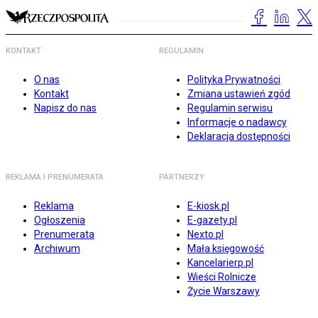
KONTAKT
REGULAMIN
O nas
Polityka Prywatności
Kontakt
Zmiana ustawień zgód
Napisz do nas
Regulamin serwisu
Informacje o nadawcy
Deklaracja dostępności
REKLAMA I PRENUMERATA
PARTNERZY
Reklama
E-kiosk.pl
Ogłoszenia
E-gazety.pl
Prenumerata
Nexto.pl
Archiwum
Mała księgowość
Kancelarierp.pl
Wieści Rolnicze
Życie Warszawy