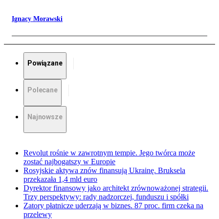
Ignacy Morawski
Powiązane
Polecane
Najnowsze
Revolut rośnie w zawrotnym tempie. Jego twórca może
zostać najbogatszy w Europie
Rosyjskie aktywa znów finansują Ukrainę. Bruksela
przekazała 1,4 mld euro
Dyrektor finansowy jako architekt zrównoważonej strategii.
Trzy perspektywy: rady nadzorczej, funduszu i spółki
Zatory płatnicze uderzają w biznes. 87 proc. firm czeka na
przelewy