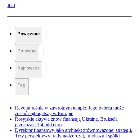
Red
Powiązane
Polecane
Najnowsze
Tagi
Revolut rośnie w zawrotnym tempie. Jego twórca może
zostać najbogatszy w Europie
Rosyjskie aktywa znów finansują Ukrainę. Bruksela
przekazała 1,4 mld euro
Dyrektor finansowy jako architekt zrównoważonej strategii.
Trzy perspektywy: rady nadzorczej, funduszu i spółki