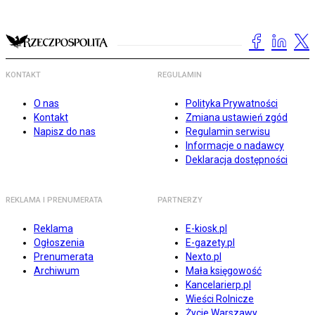
KONTAKT
REGULAMIN
O nas
Polityka Prywatności
Kontakt
Zmiana ustawień zgód
Napisz do nas
Regulamin serwisu
Informacje o nadawcy
Deklaracja dostępności
REKLAMA I PRENUMERATA
PARTNERZY
Reklama
E-kiosk.pl
Ogłoszenia
E-gazety.pl
Prenumerata
Nexto.pl
Archiwum
Mała księgowość
Kancelarierp.pl
Wieści Rolnicze
Życie Warszawy