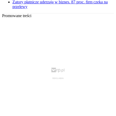
Zatory płatnicze uderzają w biznes. 87 proc. firm czeka na
przelewy
Promowane treści