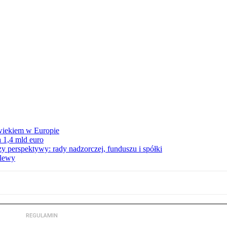
wiekiem w Europie
 1,4 mld euro
zy perspektywy: rady nadzorczej, funduszu i spółki
elewy
REGULAMIN