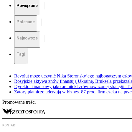
Powiązane
Polecane
Najnowsze
Tagi
Revolut może uczynić Nika Storonsky’ego najbogatszym czło
Rosyjskie aktywa znów finansują Ukrainę. Bruksela przekazała
Dyrektor finansowy jako architekt zrównoważonej strategii. Tr
Zatory płatnicze uderzają w biznes. 87 proc. firm czeka na prz
Promowane treści
KONTAKT