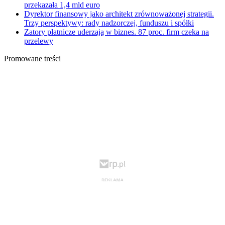
przekazała 1,4 mld euro
Dyrektor finansowy jako architekt zrównoważonej strategii.
Trzy perspektywy: rady nadzorczej, funduszu i spółki
Zatory płatnicze uderzają w biznes. 87 proc. firm czeka na
przelewy
Promowane treści