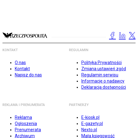
KONTAKT
REGULAMIN
O nas
Polityka Prywatności
Kontakt
Zmiana ustawień zgód
Napisz do nas
Regulamin serwisu
Informacje o nadawcy
Deklaracja dostępności
REKLAMA I PRENUMERATA
PARTNERZY
Reklama
E-kiosk.pl
Ogłoszenia
E-gazety.pl
Prenumerata
Nexto.pl
Archiwum
Mała księgowość