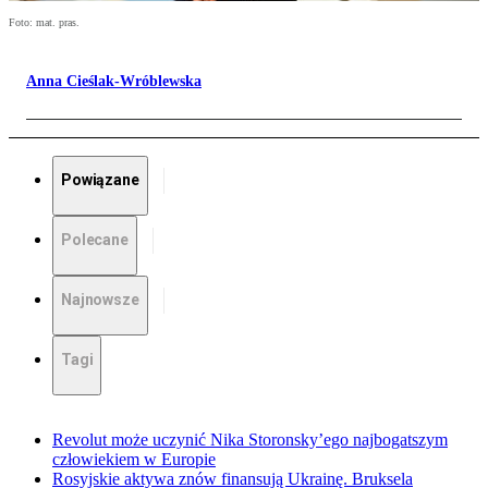
Foto: mat. pras.
Anna Cieślak-Wróblewska
Powiązane
Polecane
Najnowsze
Tagi
Revolut może uczynić Nika Storonsky’ego najbogatszym
człowiekiem w Europie
Rosyjskie aktywa znów finansują Ukrainę. Bruksela