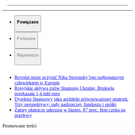
Powiązane
Polecane
Najnowsze
Revolut może uczynić Nika Storonsky’ego najbogatszym
człowiekiem w Europie
Rosyjskie aktywa znów finansują Ukrainę. Bruksela
przekazała 1,4 mld euro
Dyrektor finansowy jako architekt zrównoważonej strategii.
Trzy perspektywy: rady nadzorczej, funduszu i spółki
Zatory płatnicze uderzają w biznes. 87 proc. firm czeka na
przelewy
Promowane treści