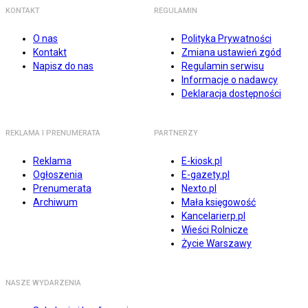
KONTAKT
REGULAMIN
O nas
Polityka Prywatności
Kontakt
Zmiana ustawień zgód
Napisz do nas
Regulamin serwisu
Informacje o nadawcy
Deklaracja dostępności
REKLAMA I PRENUMERATA
PARTNERZY
Reklama
E-kiosk.pl
Ogłoszenia
E-gazety.pl
Prenumerata
Nexto.pl
Archiwum
Mała księgowość
Kancelarierp.pl
Wieści Rolnicze
Życie Warszawy
NASZE WYDARZENIA