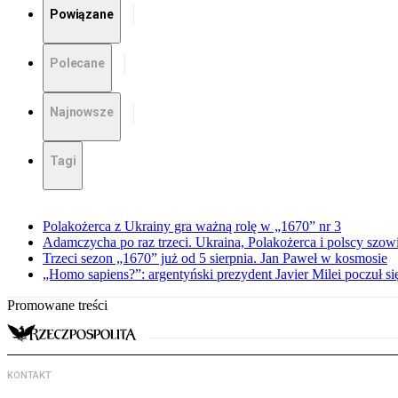
Powiązane
Polecane
Najnowsze
Tagi
Polakożerca z Ukrainy gra ważną rolę w „1670” nr 3
Adamczycha po raz trzeci. Ukraina, Polakożerca i polscy szow
Trzeci sezon „1670” już od 5 sierpnia. Jan Paweł w kosmosie
„Homo sapiens?”: argentyński prezydent Javier Milei poczuł si
Promowane treści
KONTAKT