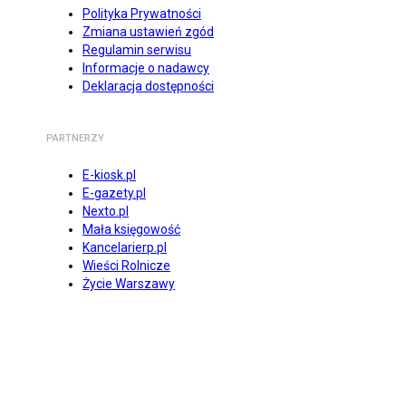
Polityka Prywatności
Zmiana ustawień zgód
Regulamin serwisu
Informacje o nadawcy
Deklaracja dostępności
PARTNERZY
E-kiosk.pl
E-gazety.pl
Nexto.pl
Mała księgowość
Kancelarierp.pl
Wieści Rolnicze
Życie Warszawy