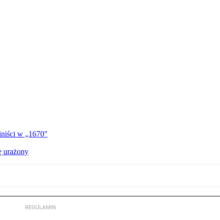
iniści w „1670"
ę urażony
REGULAMIN