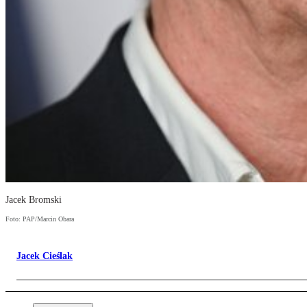
Jacek Bromski
Foto: PAP/Marcin Obara
Jacek Cieślak