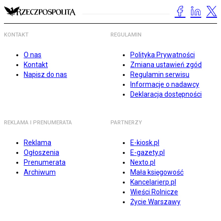
KONTAKT
REGULAMIN
O nas
Polityka Prywatności
Kontakt
Zmiana ustawień zgód
Napisz do nas
Regulamin serwisu
Informacje o nadawcy
Deklaracja dostępności
REKLAMA I PRENUMERATA
PARTNERZY
Reklama
E-kiosk.pl
Ogłoszenia
E-gazety.pl
Prenumerata
Nexto.pl
Archiwum
Mała księgowość
Kancelarierp.pl
Wieści Rolnicze
Życie Warszawy