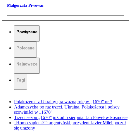
Małgorzata Piwowar
Powiązane
Polecane
Najnowsze
Tagi
Polakożerca z Ukrainy gra ważną rolę w „1670” nr 3
Adamczycha po raz trzeci. Ukraina, Polakożerca i polscy
szowiniści w „1670"
Trzeci sezon „1670” już od 5 sierpnia. Jan Paweł w kosmosie
„Homo sapiens?”: argentyński prezydent Javier Milei poczuł
się urażony