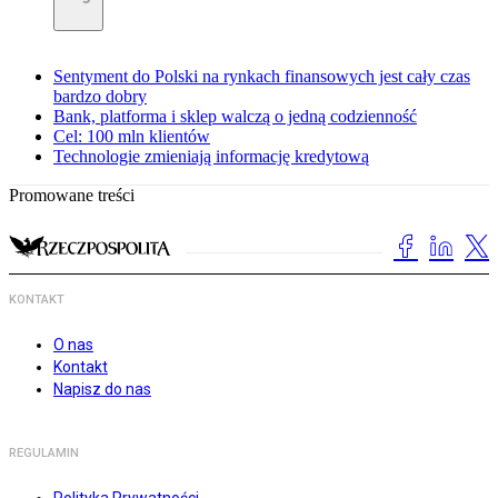
Sentyment do Polski na rynkach finansowych jest cały czas
bardzo dobry
Bank, platforma i sklep walczą o jedną codzienność
Cel: 100 mln klientów
Technologie zmieniają informację kredytową
Promowane treści
KONTAKT
O nas
Kontakt
Napisz do nas
REGULAMIN