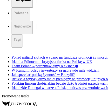
Polecane
Najnowsze
Tagi
Ponad miliard złotych wydano na fundusze promocji żywności.
Irlandia Północna – brytyjska furtka na Polskę w UE
Team Poland – porozmawiajmy o ekspansji
W Rumunii polscy inwestorzy są naprawdę mile widziani
Jak sprzedać polską żywność w Brazylii?
Bruksela wyłoży dużo mniej pieniędzy na promocję unijnych 
Polskim firmom drobiarskim będzie dużo trudniej sprzedawać
Irlandzkie Donegal w parze z Polską podczas przewodnictwa I
Promowane treści