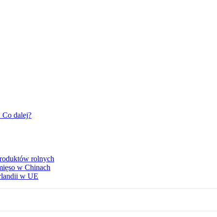
 Co dalej?
produktów rolnych
 mięso w Chinach
rlandii w UE