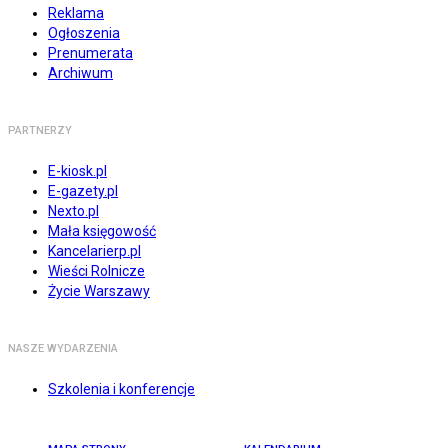
Reklama
Ogłoszenia
Prenumerata
Archiwum
PARTNERZY
E-kiosk.pl
E-gazety.pl
Nexto.pl
Mała księgowość
Kancelarierp.pl
Wieści Rolnicze
Życie Warszawy
NASZE WYDARZENIA
Szkolenia i konferencje