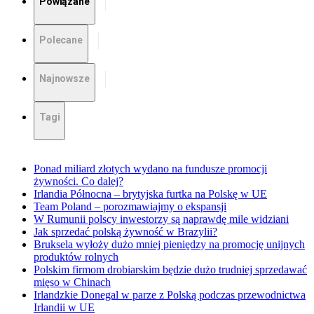
Powiązane
Polecane
Najnowsze
Tagi
Ponad miliard złotych wydano na fundusze promocji
żywności. Co dalej?
Irlandia Północna – brytyjska furtka na Polskę w UE
Team Poland – porozmawiajmy o ekspansji
W Rumunii polscy inwestorzy są naprawdę mile widziani
Jak sprzedać polską żywność w Brazylii?
Bruksela wyłoży dużo mniej pieniędzy na promocję unijnych
produktów rolnych
Polskim firmom drobiarskim będzie dużo trudniej sprzedawać
mięso w Chinach
Irlandzkie Donegal w parze z Polską podczas przewodnictwa
Irlandii w UE