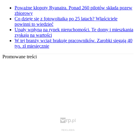
Poważne kłopoty Ryanaira. Ponad 260 pilotów składa pozew
zbiorowy
Co dzieje się z fotowoltaiką po 25 latach? Właściciele
powinni to wiedzieć
Upały wpłyną na rynek nieruchomości. Te domy i mieszkania
zyskają na wartości
W tej branży wciąż brakuje pracowników. Zarobki sięgają 40
tys. zł miesięcznie
Promowane treści