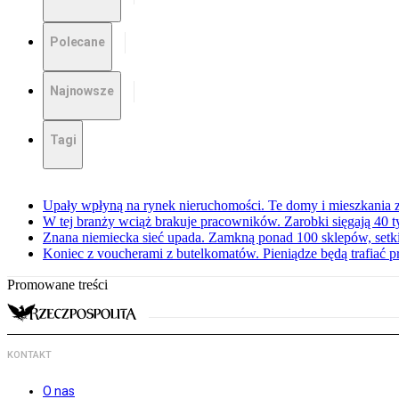
Polecane
Najnowsze
Tagi
Upały wpłyną na rynek nieruchomości. Te domy i mieszkania z
W tej branży wciąż brakuje pracowników. Zarobki sięgają 40 ty
Znana niemiecka sieć upada. Zamkną ponad 100 sklepów, set
Koniec z voucherami z butelkomatów. Pieniądze będą trafiać p
Promowane treści
KONTAKT
O nas