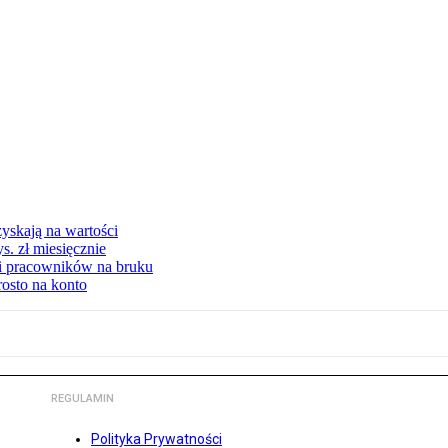
yskają na wartości
s. zł miesięcznie
ki pracowników na bruku
rosto na konto
REGULAMIN
Polityka Prywatności