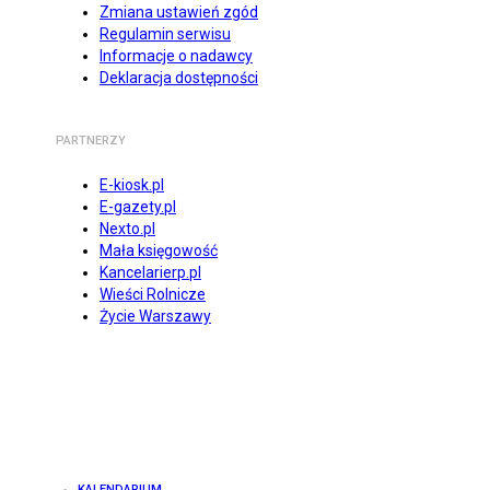
Zmiana ustawień zgód
Regulamin serwisu
Informacje o nadawcy
Deklaracja dostępności
PARTNERZY
E-kiosk.pl
E-gazety.pl
Nexto.pl
Mała księgowość
Kancelarierp.pl
Wieści Rolnicze
Życie Warszawy
KALENDARIUM